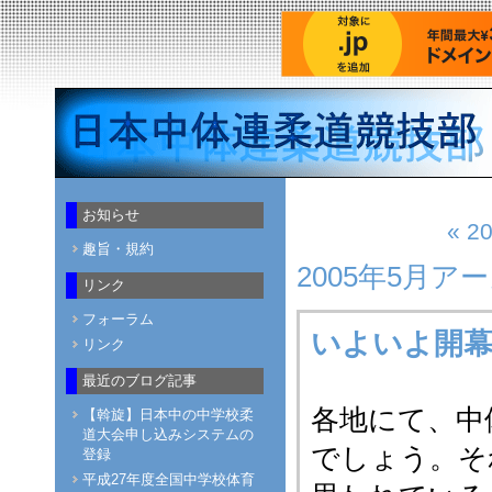
お知らせ
« 2
趣旨・規約
2005年5月ア
リンク
フォーラム
いよいよ開
リンク
最近のブログ記事
各地にて、中
【斡旋】日本中の中学校柔
道大会申し込みシステムの
でしょう。そ
登録
平成27年度全国中学校体育