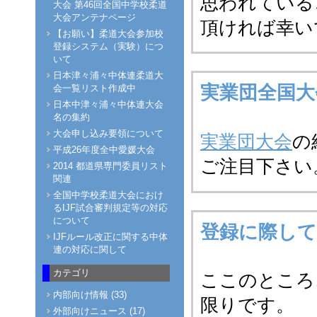
思われている
大会 第46回全国中学校柔道
大会アンテナページ
頂ければ幸い
【お願い】柔道大会参加校
登録システム（実験）につ
いて
日本津々浦々中体連柔道大
実業団全国大
会一覧リスト作成中
日本中津々浦々中体連大会
名の集約
大会申し込み要領について
実業団大会
の
平成26年度全中愛媛大会
ご注目下さい
2014 都道県専門委員リスト
関連
全国中学校柔道大会におけ
るIJF試合審判規定等の対応
について
登録に際して
IJFルール改正に関する中体
連の対応に関して
カテゴリ
ここのところ
内部向け情報 (33)
限りです。
外部向けニュース (17)