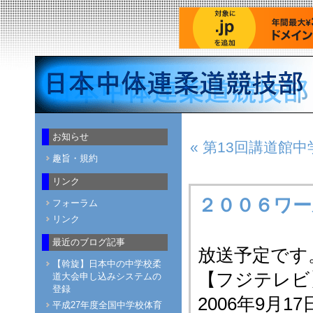
お知らせ
« 第13回講道館
趣旨・規約
リンク
２００６ワー
フォーラム
リンク
最近のブログ記事
放送予定です
【斡旋】日本中の中学校柔
【フジテレビ
道大会申し込みシステムの
登録
2006年9月
平成27年度全国中学校体育