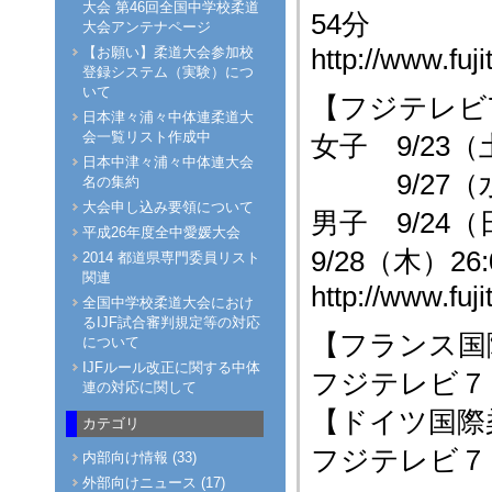
大会 第46回全国中学校柔道
54分
大会アンテナページ
http://www.fuji
【お願い】柔道大会参加校
登録システム（実験）につ
いて
【フジテレビ72
日本津々浦々中体連柔道大
会一覧リスト作成中
女子 9/23（土
日本中津々浦々中体連大会
9/27（水）2
名の集約
大会申し込み要領について
男子 9/24（日
平成26年度全中愛媛大会
9/28（木）26:
2014 都道県専門委員リスト
関連
http://www.fuj
全国中学校柔道大会におけ
るIJF試合審判規定等の対応
【フランス国
について
IJFルール改正に関する中体
フジテレビ７３９
連の対応に関して
【ドイツ国際
カテゴリ
フジテレビ７３９
内部向け情報 (33)
外部向けニュース (17)